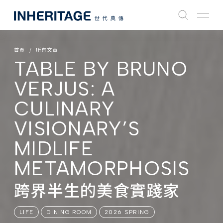
首頁
所有文章
TABLE BY BRUNO
VERJUS: A
CULINARY
VISIONARY’S
MIDLIFE
METAMORPHOSIS
跨界半生的美食實踐家
LIFE
DINING ROOM
2026 SPRING