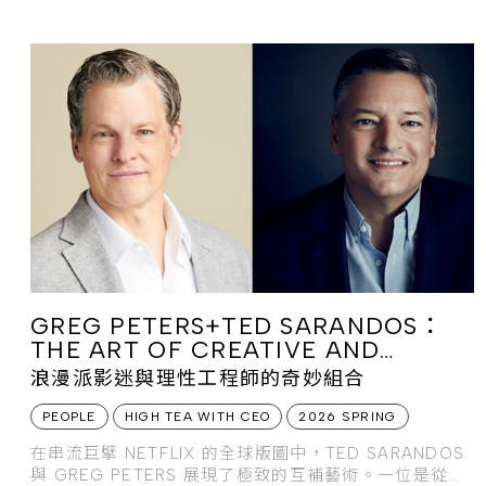
GREG PETERS+TED SARANDOS：
THE ART OF CREATIVE AND
ANALYTICAL SYNERGY
浪漫派影迷與理性工程師的奇妙組合
PEOPLE
HIGH TEA WITH CEO
2026 SPRING
在串流巨擘 NETFLIX 的全球版圖中，TED SARANDOS
與 GREG PETERS 展現了極致的互補藝術。一位是從錄