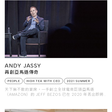
牌的成功經驗，持續探索奢侈品與數位平台整合的可能
性。
ANDY JASSY
再創亞馬遜傳奇
PEOPLE
HIGH TEA WITH CEO
2021 SUMMER
天下無不散的宴席，一手創立全球電商巨頭亞馬遜
（AMAZON）的 JEFF BEZOS 已在 2020 年丟出即將
離開 CEO 職位的震撼彈，