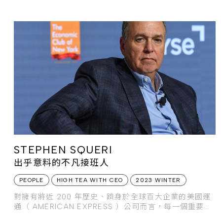
僅擁有大型遊樂園和許多經典童話的故事與人物版權，就
連近幾十年最火紅的皮克斯、漫威、盧卡斯影業、福斯影
業等
STEPHEN SQUERI
出乎意料的不凡接班人
PEOPLE
HIGH TEA WITH CEO
2023 WINTER
對擁有將近 200 年歷史、躋身於全球百大企業的美國運
通（ AMERICAN EXPRESS ）公司而言，每一個重要決
策都應該