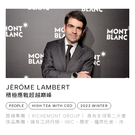
JÉRÔME LAMBERT
積極應戰超越巔峰
PEOPLE
HIGH TEA WITH CEO
2022 WINTER
歷峰集團（ RICHEMONT GROUP ）身為全球第二大奢
侈品集團，擁有江詩丹頓、IWC、積家、羅傑杜彼、沛納
海等高級腕錶品牌，還有