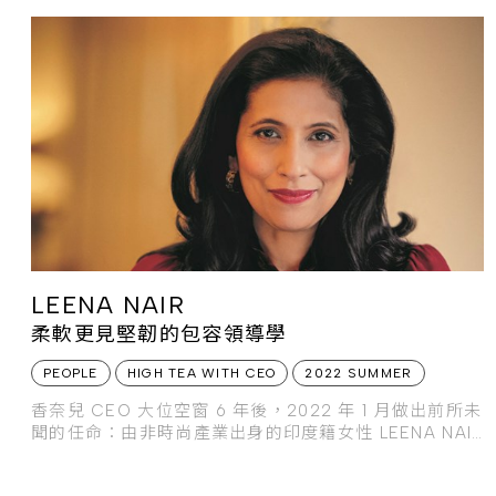
LEENA NAIR
柔軟更見堅韌的包容領導學
PEOPLE
HIGH TEA WITH CEO
2022 SUMMER
香奈兒 CEO 大位空窗 6 年後，2022 年 1 月做出前所未
聞的任命：由非時尚產業出身的印度籍女性 LEENA NAIR
進駐倫敦總部。