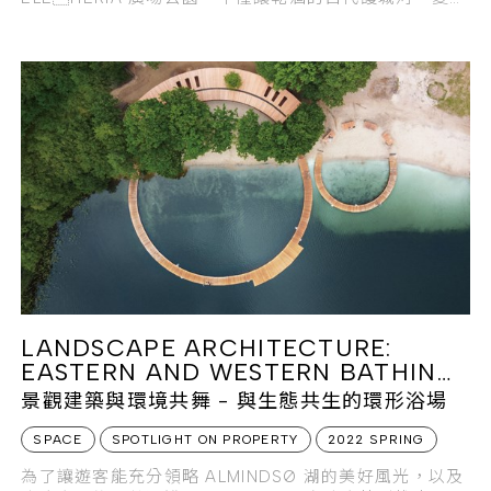
為多層次橋樑公園，同時也讓這座順著古城牆延伸的公園
綠化帶，成為串聯起新舊城區的新城市公共空間。
LANDSCAPE ARCHITECTURE:
EASTERN AND WESTERN BATHING
RESORT
景觀建築與環境共舞 - 與生態共生的環形浴場
SPACE
SPOTLIGHT ON PROPERTY
2022 SPRING
為了讓遊客能充分領略 ALMINDSØ 湖的美好風光，以及