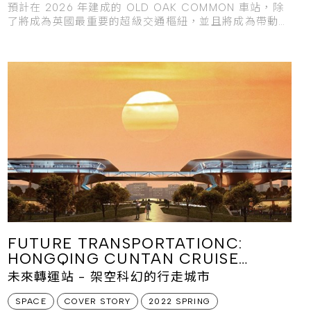
預計在 2026 年建成的 OLD OAK COMMON 車站，除
了將成為英國最重要的超級交通樞紐，並且將成為帶動倫
敦西北部舊工
FUTURE TRANSPORTATIONC:
HONGQING CUNTAN CRUISE
TERMINAL
未來轉運站 - 架空科幻的行走城市
SPACE
COVER STORY
2022 SPRING