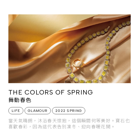
受最無與倫比的頂級豪宅魅力。
THE COLORS OF SPRING
舞動春色
LIFE
GLAMOUR
2022 SPRING
當天氣晴朗，沐浴春天懷抱，這個瞬間何等美好。寶石也
喜歡春彩，因為這代表告別凜冬、迎向春暖花開。