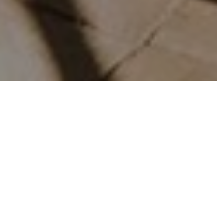
走入「現代藝術之父」保羅・塞尚
（ Paul Cézanne ）的畫中世界，
造訪新開幕的故居和工作室，欣賞
珍貴的塞尚真跡，並在普羅旺斯真
實領略畫中的一景一物。
TEXT_LILIAS LEE PHOTO_©OFFICE DE TOURISME D'AIX-EN-