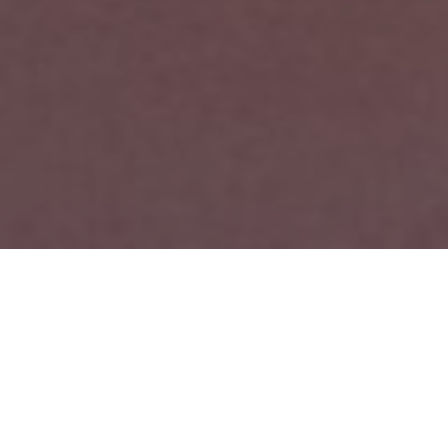
當時光染上色彩，靜謐深藍、熱烈
火紅、穩重金黃、變幻虹彩，每一
刻皆蘊藏獨特韻律。在純粹色調的
包圍下，感受炫彩時光的流轉。