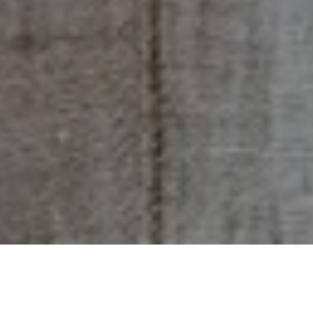
陶藝該遠觀還是近玩？來自南非的
國寶級藝術陶匠 Hylton Nel 以信念