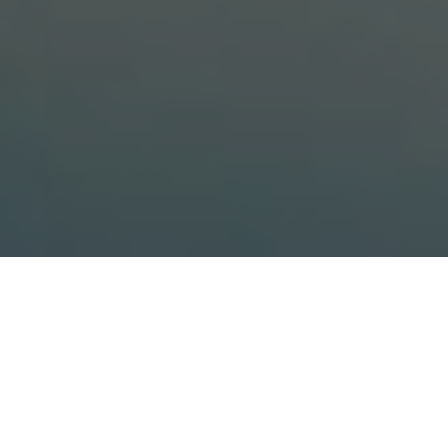
航空業遭疫情衝擊，短期內成本上
升、復甦時間長，但長期景氣並非
一去不復返！