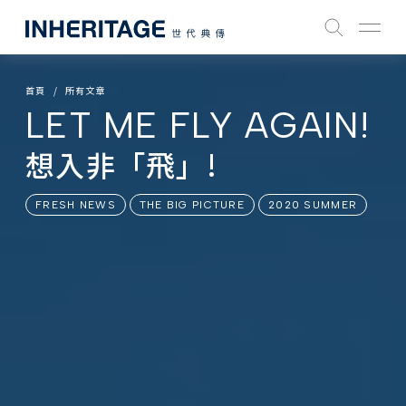
首頁
所有文章
LET ME FLY AGAIN!
想入非「飛」!
FRESH NEWS
THE BIG PICTURE
2020 SUMMER