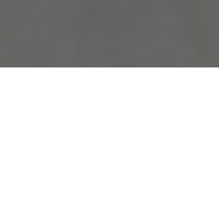
在國際藝術圈初登場的皮革藝術家
王思涵（ Grace Wong ），將亞洲
首間品牌藝術概念店落腳台北，其
中同步展出的台北藝術概念店獨家
訂製包款吸引了藏家目光。Grace
運用皮革語言，藉由工藝轉譯，完
成了一場「 愛、記憶與生命延伸 」
的當代表述。