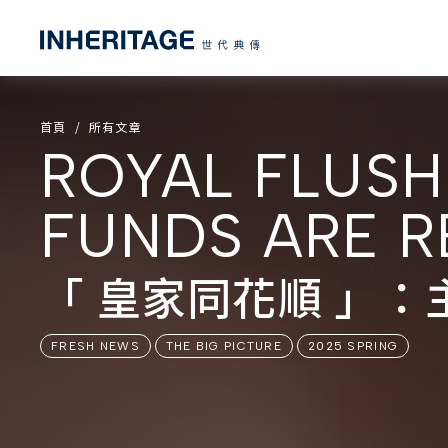
首頁
所有文章
ROYAL FLUSH
FUNDS ARE R
「 皇家同花順 」
FRESH NEWS
THE BIG PICTURE
2025 SPRING