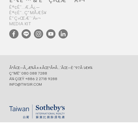
È®¢É˜…Æ‚Å¿—
È®¢É˜…Ç”ΜÅ­ÆŠ¥
È”Ç»ŒÆˆ‘Ä»¬
MEDIA KIT
Å°ÅŒ—Å¸‚Æ¾Å±±ÅŒºÅ¤Å…´ÅŒ—È·¯97Å·1Æ¥¼
Ç”ΜÈ¯
080 088 7288
Ä¼ ÇŒŸ +886 2 2718 9288
INFO@TWSIR.COM
Å…È´£Å£°Æ˜Ž
COPYRIGHT @ 2022 TAIWAN SOTHEBY'S INTERNATIONAL REALTY