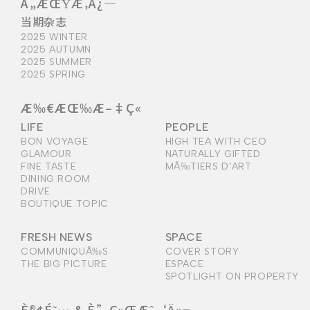
Å„ÆŒŸÆ‚Å¿—
当期杂志
2025 WINTER
2025 AUTUMN
2025 SUMMER
2025 SPRING
Æ‰€ÆŒ‰Æ–‡Ç«
LIFE
PEOPLE
BON VOYAGE
HIGH TEA WITH CEO
GLAMOUR
NATURALLY GIFTED
FINE TASTE
MÃ‰TIERS D'ART
DINING ROOM
DRIVE
BOUTIQUE TOPIC
FRESH NEWS
SPACE
COMMUNIQUÃ‰S
COVER STORY
THE BIG PICTURE
ESPACE
SPOTLIGHT ON PROPERTY
È®¢É˜… & È”Ç»ŒÆˆ‘Ä»¬