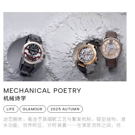
MECHANICAL POETRY
机械诗学
LIFE
GLAMOUR
2025 AUTUMN
迷恋腕表，着迷于其细腻工艺与繁复机制，镂空结构、潜
水功能、世界时区、计时装置⋯⋯在滴答流转之间，仿佛
时光交织的艺术长河，静静流淌于腕间。