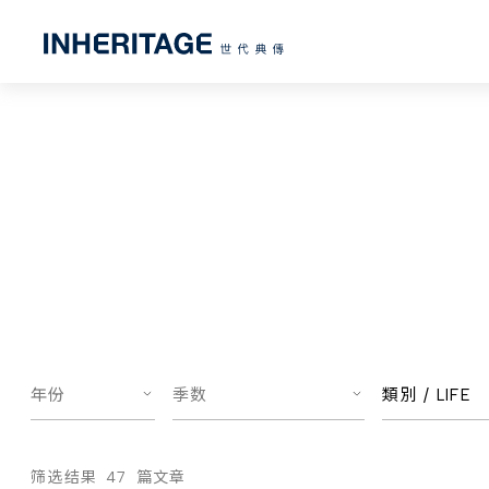
年份
季数
類別 /
LIFE
筛选结果
47
篇文章