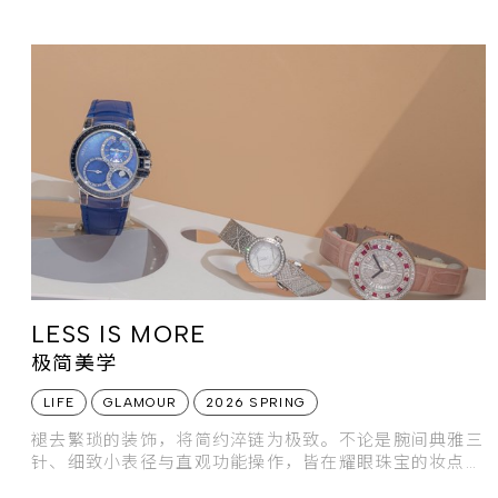
LESS IS MORE
极简美学
LIFE
GLAMOUR
2026 SPRING
褪去繁琐的装饰，将简约淬链为极致。不论是腕间典雅三
针、细致小表径与直观功能操作，皆在耀眼珠宝的妆点
下，为时间更迭注入一抹沉静而深邃的优雅气韵。