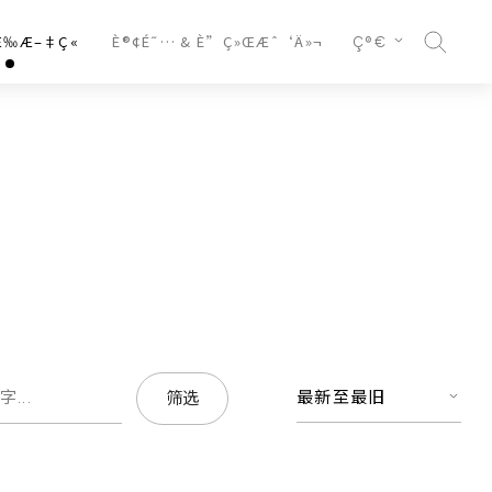
Œ‰Æ–‡Ç«
È®¢É˜… & È”Ç»ŒÆˆ‘Ä»¬
Ç®€
最新至最旧