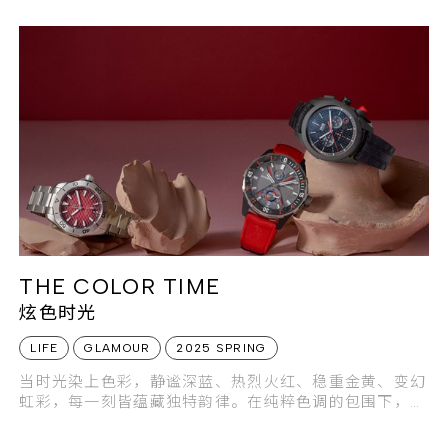
THE COLOR TIME
炫色时光
LIFE
GLAMOUR
2025 SPRING
当时光染上色彩，静谧深蓝、热烈火红、稳重金黄、变幻
虹彩，每一刻皆蕴藏独特韵律。在纯粹色调的包围下，感
受炫彩时光的流转。