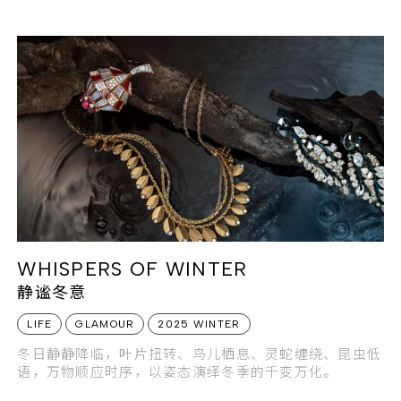
WHISPERS OF WINTER
静谧冬意
LIFE
GLAMOUR
2025 WINTER
冬日静静降临，叶片扭转、鸟儿栖息、灵蛇缠绕、昆虫低
语，万物顺应时序，以姿态演绎冬季的千变万化。