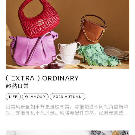
( EXTRA ) ORDINARY
超然日常
LIFE
GLAMOUR
2023 AUTUMN
日常风景虽如季节更迭般寻常，若能透过不同视角重新审
视，亦能寻见不凡风景。风格与配件亦然，经典元素透过
崭新创意转化新生，成为造型中最耀眼妆点。