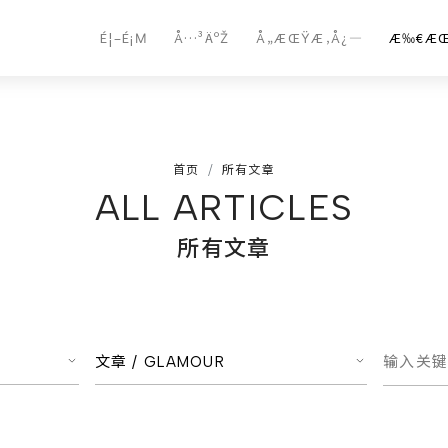
É¦–É¡Μ
Å…³ÄºŽ
Å„ÆŒŸÆ‚Å¿—
Æ‰€Æ
首页
所有文章
ALL ARTICLES
所有文章
文章 /
GLAMOUR