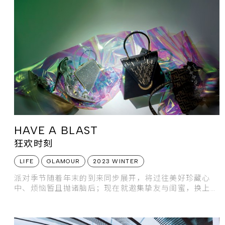
HAVE A BLAST
狂欢时刻
LIFE
GLAMOUR
2023 WINTER
派对季节随着年末的到来同步展开，将过往美好珍藏心
中、烦恼暂且抛诸脑后；现在就邀集挚友与闺蜜，换上盛
装造型，以忘情狂欢告别过往，迎接新的开始！