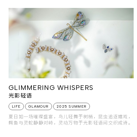
GLIMMERING WHISPERS
光影轻语
LIFE
GLAMOUR
2025 SUMMER
夏日如一场璀璨盛宴，鸟儿轻舞于树梢，昆虫追逐嬉戏，
鳄鱼与灵蛇静静对峙，灵动万物于光影轻语间交织成诗。