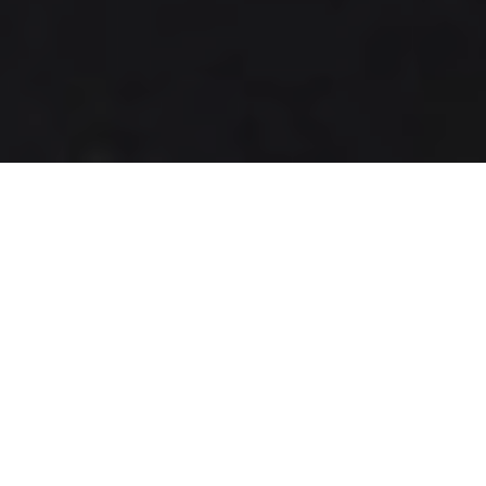
无惧于挑战建筑常规，以充满戏剧
张力的外观蕴涵空间新叙事。从曾
任 OMA 最年轻合伙人，到自立门
户的建筑鬼才 Ole Scheeren，打破
传统边界，重塑城市天际线，开创
未来生活想像。